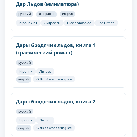
Дар Льдов (миниатюра)
русский
эсперанто
english
hipolink ru
Литрес ru
Glacidonaco eo
Ice Gift en
Дары бродячих льдов, книга 1
(графический роман)
русский
hipolink
Литрес
Gifts of wandering ice
english
Дары бродячих льдов, книга 2
русский
hipolink
Литрес
Gifts of wandering ice
english