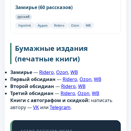
Замирье (60 рассказов)
русский
hipolink
Аудио
Ridero
Ozon
WB
Бумажные издания
(печатные книги)
Замирье
—
Ridero
,
Ozon
,
WB
Первый обсидиан
—
Ridero
,
Ozon
,
WB
Второй обсидиан
—
Ridero
,
WB
Третий обсидиан
—
Ridero
,
Ozon
,
WB
Книги с автографом и скидкой:
написать
автору —
VK
или
Telegram
.