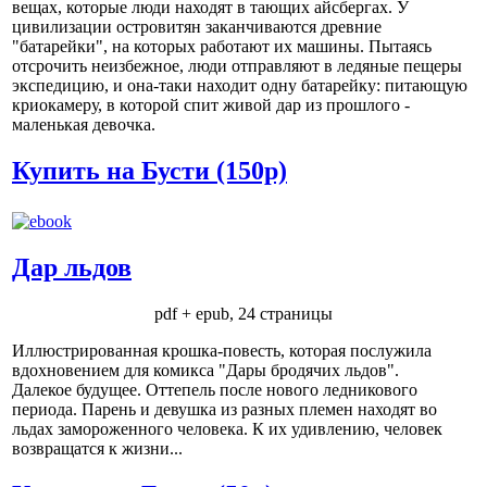
вещах, которые люди находят в тающих айсбергах. У
цивилизации островитян заканчиваются древние
"батарейки", на которых работают их машины. Пытаясь
отсрочить неизбежное, люди отправляют в ледяные пещеры
экспедицию, и она-таки находит одну батарейку: питающую
криокамеру, в которой спит живой дар из прошлого -
маленькая девочка.
Купить на Бусти (150р)
Дар льдов
pdf + epub, 24 страницы
Иллюстрированная крошка-повесть, которая послужила
вдохновением для комикса "Дары бродячих льдов".
Далекое будущее. Оттепель после нового ледникового
периода. Парень и девушка из разных племен находят во
льдах замороженного человека. К их удивлению, человек
возвращатся к жизни...